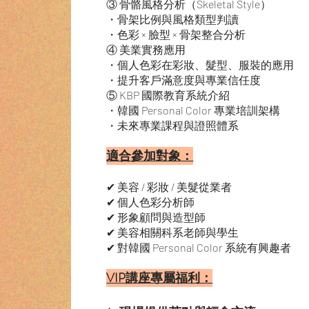
③ 骨骼風格分析（Skeletal Style）
・骨架比例與風格類型判讀
・色彩 × 臉型 × 骨架整合分析
④ 美業實務應用
・個人色彩在彩妝、髮型、服裝的應用
・提升客戶滿意度與專業信任度
⑤ KBP 國際教育系統介紹
・韓國 Personal Color 專業培訓架構
・未來專業課程與證照體系
適合參加對象：
✔ 美容 / 彩妝 / 美髮從業者
✔ 個人色彩分析師
✔ 形象顧問與造型師
✔ 美容相關科系老師與學生
✔ 對韓國 Personal Color 系統有興趣者
VIP講座專屬福利：