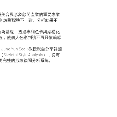
成為亞洲美容與形象顧問產業的重要專業
到 診斷標準不一致、分析結果不
分析為基礎，透過專利色卡與結構化
程，使個人色彩判讀不再只依賴感
ung Yun Seok 教授親自分享韓國
al Style Analysis），從膚
更完整的形象顧問分析系統。